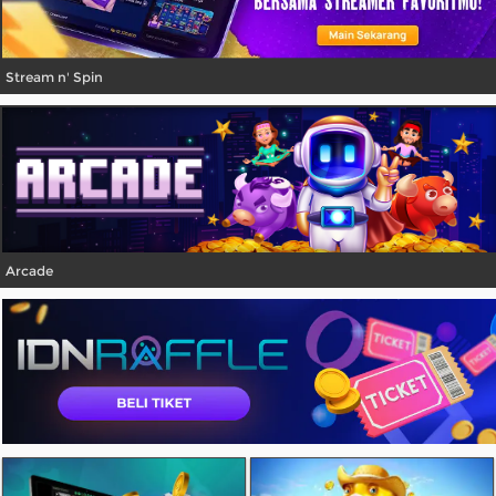
Stream n' Spin
Arcade