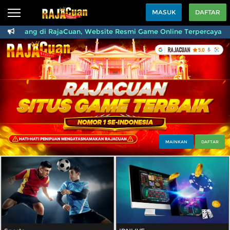
Beranda
MASUK
DAFTAR
t Datang di RajaCuan, Website Resmi Game Online Terpercaya 24 J
Sports
BARU
PROMO
RajaCuan - Link Alternatif R
Live Casino
BARU
IDNPoker
BARU
Slots
PROMO
IDNLIVE
BARU
Stream N Spin
MAINKAN
DAFTAR
Arcade
PROMO
Table Games
Lottery
BARU
PROMO
IDNRaffle