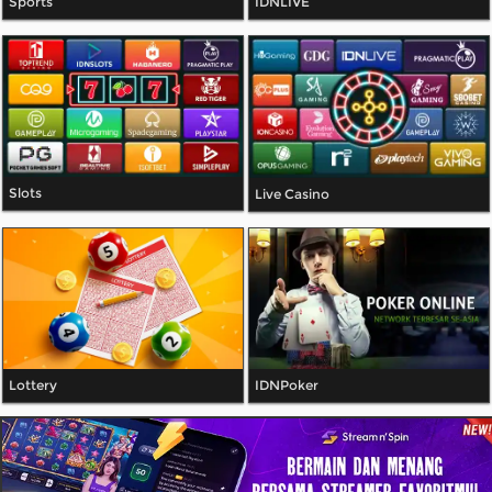
Sports
IDNLIVE
Referral
Promosi
Hubungi Kami
Live Chat
Slots
Live Casino
Pengaduan Customer
Pilih Bahasa:
MASUK
DAFTAR
Lottery
IDNPoker
&copy; RajaCuan - Link Alternatif RajaCuan
Resmi Pusat Game Online Terupdate. Hak Cipta
Dilindungi.