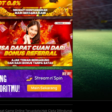
sat Game Online Terupdate.Hak Cipta Dilindungi.