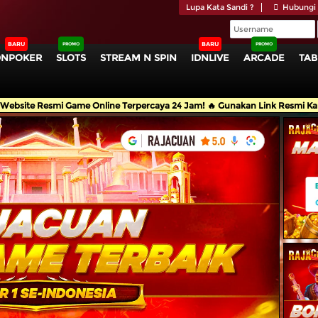
Lupa Kata Sandi ?
Hubungi
BARU
BARU
PROMO
PROMO
DNPOKER
SLOTS
STREAM N SPIN
IDNLIVE
ARCADE
TAB
te Resmi Game Online Terpercaya 24 Jam! 🔥 Gunakan Link Resmi Kami untu